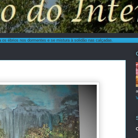
os ébrios nos dormentes e se mistura à solidão nas calçadas.
a
V