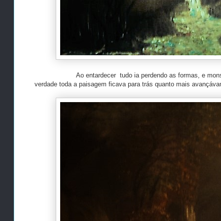
Ao entardecer tudo ia perdendo as formas, e mo
verdade toda a paisagem ficava para trás quanto mais avançá