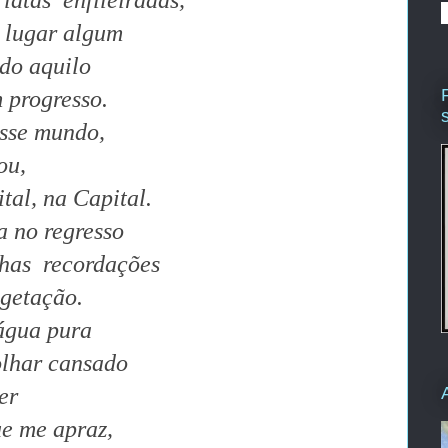
 latas enfileiradas
,
 lugar algum
do aquilo
progresso.
sse mundo,
ou,
tal, na Capital.
a no regresso
has recordações
egetação.
água pura
olhar cansado
er
ue me apraz,