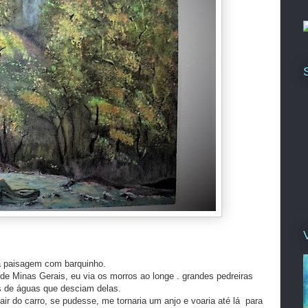
 paisagem com barquinho.
e Minas Gerais, eu via os morros ao longe . grandes pedreiras
os de águas que desciam delas.
r do carro, se pudesse, me tornaria um anjo e voaria até lá para