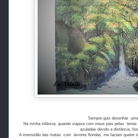
Sempre quis desenhar uma
Na minha infância, quando viajava com meus pais pelas terras d
azuladas devido a distância, fi
. A imensidão das matas com árvores floridas, me faziam querer sai