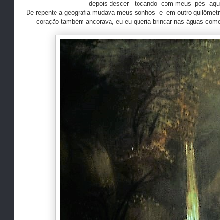
depois descer tocando com meus pés aque
De repente a geografia mudava meus sonhos e em outro quilômetro 
coração também ancorava, eu eu queria brincar nas águas como