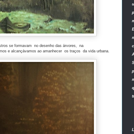
p
E
n
nstros se formavam no desenho das árvores, na
c
vamos e alcançávamos ao amanhecer os traços da vida urbana.
A
S
p
m
t
L