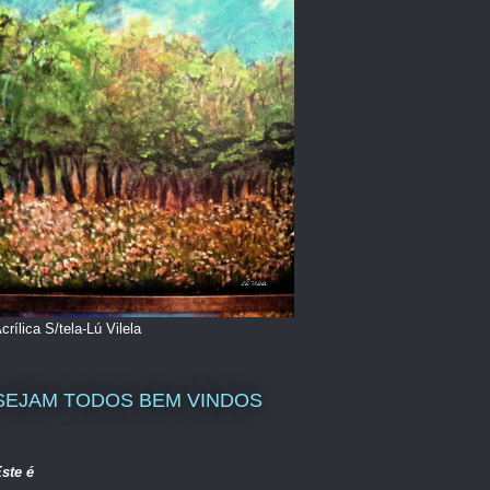
crílica S/tela-Lú Vilela
SEJAM TODOS BEM VINDOS
ste é