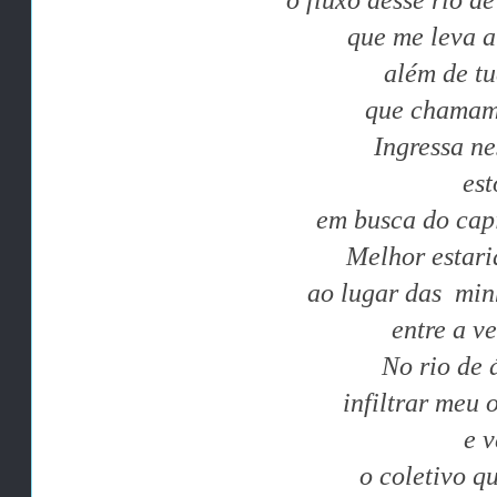
o fluxo desse rio de
que me leva a
além de tu
que chamam 
Ingressa ne
est
em busca do capi
Melhor estari
ao lugar das min
entre a v
No rio de 
infiltrar meu 
e v
o coletivo q